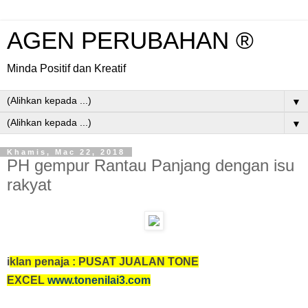
AGEN PERUBAHAN ®
Minda Positif dan Kreatif
▼
▼
Khamis, Mac 22, 2018
PH gempur Rantau Panjang dengan isu
rakyat
i
klan penaja : PUSAT JUALAN TONE
EXCEL
www.tonenilai3.com